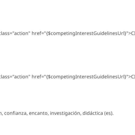
 class="action" href="{$competingInterestGuidelinesUrl}">C
 class="action" href="{$competingInterestGuidelinesUrl}">C
, confianza, encanto, investigación, didáctica (es).