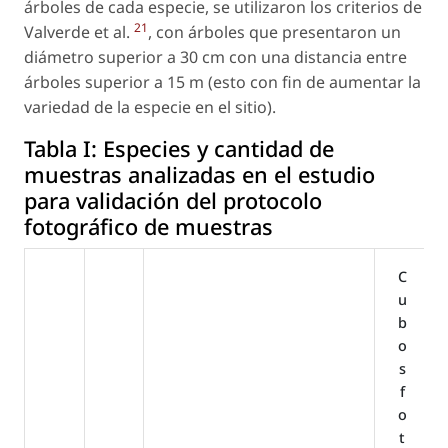
árboles de cada especie, se utilizaron los criterios de
21
Valverde et al.
, con árboles que presentaron un
diámetro superior a 30 cm con una distancia entre
árboles superior a 15 m (esto con fin de aumentar la
variedad de la especie en el sitio).
Tabla I:
Especies y cantidad de
muestras analizadas en el estudio
para validación del protocolo
fotográfico de muestras
C
u
b
o
s
f
o
t