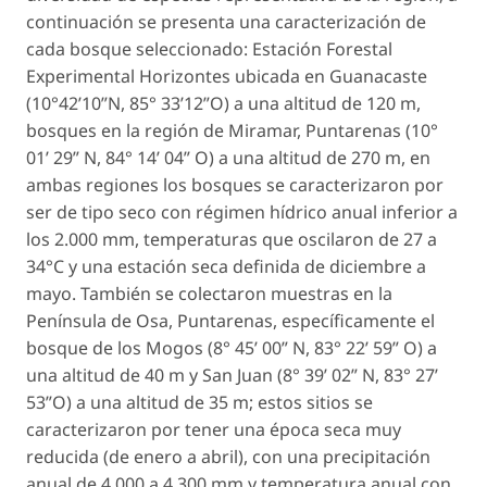
continuación se presenta una caracterización de
cada bosque seleccionado: Estación Forestal
Experimental Horizontes ubicada en Guanacaste
(10°42’10”N, 85° 33’12”O) a una altitud de 120 m,
bosques en la región de Miramar, Puntarenas (10°
01’ 29” N, 84° 14’ 04” O) a una altitud de 270 m, en
ambas regiones los bosques se caracterizaron por
ser de tipo seco con régimen hídrico anual inferior a
los 2.000 mm, temperaturas que oscilaron de 27 a
34°C y una estación seca definida de diciembre a
mayo. También se colectaron muestras en la
Península de Osa, Puntarenas, específicamente el
bosque de los Mogos (8° 45’ 00” N, 83° 22’ 59” O) a
una altitud de 40 m y San Juan (8° 39’ 02” N, 83° 27’
53”O) a una altitud de 35 m; estos sitios se
caracterizaron por tener una época seca muy
reducida (de enero a abril), con una precipitación
anual de 4.000 a 4.300 mm y temperatura anual con