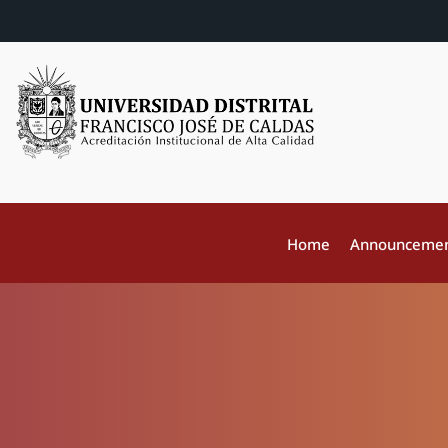
Home
Announceme