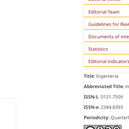
Editorial Team
Guidelines for Re
Documents of inte
Statistics
Editorial indicator
Title
: Ingeniería
Abbreviated Title
: i
ISSN-L
: 0121-750X
ISSN-e
: 2344-8393
Periodicity
: Quarter