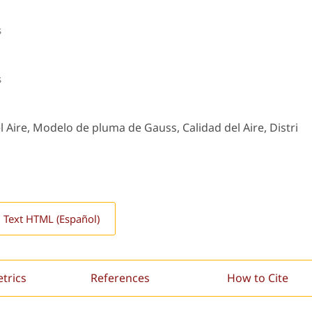
s
s
l Aire, Modelo de pluma de Gauss, Calidad del Aire, Distri
l Text HTML (Español)
etrics
References
How to Cite