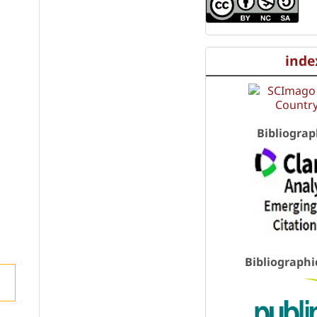
inde
Bibliograp
Bibliographi