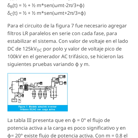
δ
(t) = ½ + ½ m*sen(ωmt-2π/3+φ)
B
δ
(t) = ½ + ½ m*sen(ωmt+2π/3+φ)
C
Para el circuito de la figura 7 fue necesario agregar
filtros LR paralelos en serie con cada fase, para
estabilizar el sistema. Con valor de voltaje en el lado
DC de 125kV
por polo y valor de voltaje pico de
DC
100kV en el generador AC trifásico, se hicieron las
siguientes pruebas variando φ y m.
La tabla III presenta que en φ = 0° el flujo de
potencia activa a la carga es poco significativo y en
φ= 20° existe flujo de potencia activa. Con m = 0.8 el