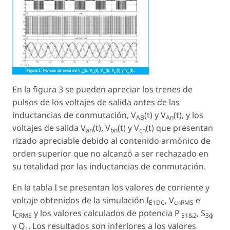
En la figura 3 se pueden apreciar los trenes de
pulsos de los voltajes de salida antes de las
inductancias de conmutación, V
(t) y V
(t), y los
AB
An
voltajes de salida V
(t), V
(t) y V
(t) que presentan
an
bn
cn
rizado apreciable debido al contenido armónico de
orden superior que no alcanzó a ser rechazado en
su totalidad por las inductancias de conmutación.
En la tabla I se presentan los valores de corriente y
voltaje obtenidos de la simulación I
, V
e
E1DC
cnRMS
I
y los valores calculados de potencia P
, S
CRMS
E1&2
3φ
y Q
. Los resultados son inferiores a los valores
L