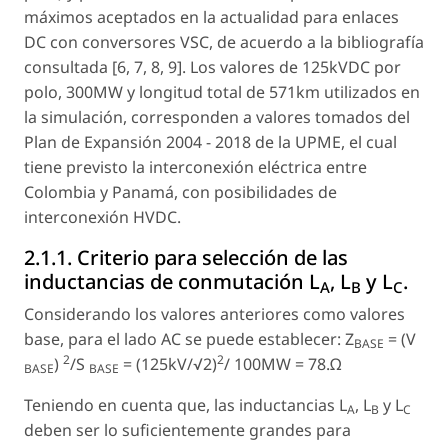
máximos aceptados en la actualidad para enlaces
DC con conversores VSC, de acuerdo a la bibliografía
consultada [6, 7, 8, 9]. Los valores de 125kVDC por
polo, 300MW y longitud total de 571km utilizados en
la simulación, corresponden a valores tomados del
Plan de Expansión 2004 - 2018 de la UPME, el cual
tiene previsto la interconexión eléctrica entre
Colombia y Panamá, con posibilidades de
interconexión HVDC.
2.1.1. Criterio para selección de las
inductancias de conmutación L
, L
y L
.
A
B
C
Considerando los valores anteriores como valores
base, para el lado AC se puede establecer: Z
= (V
BASE
2
2
)
/S
= (125kV/√2)
/ 100MW = 78.Ω
BASE
BASE
Teniendo en cuenta que, las inductancias L
, L
y L
A
B
C
deben ser lo suficientemente grandes para