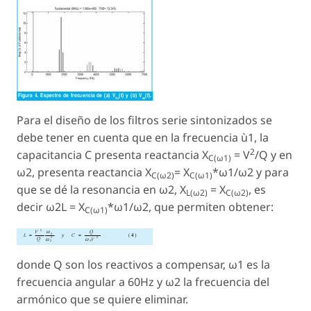
Para el diseño de los filtros serie sintonizados se
debe tener en cuenta que en la frecuencia ù1, la
2
capacitancia C presenta reactancia X
= V
/Q y en
C(ω1)
ω2, presenta reactancia X
= X
*ω1/ω2 y para
C(ω2)
C(ω1)
que se dé la resonancia en ω2, X
= X
, es
L(ω2)
C(ω2)
decir ω2L = X
*ω1/ω2, que permiten obtener:
C(ω1)
donde Q son los reactivos a compensar, ω1 es la
frecuencia angular a 60Hz y ω2 la frecuencia del
armónico que se quiere eliminar.