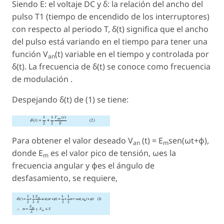
Siendo E: el voltaje DC y δ: la relación del ancho del
pulso T1 (tiempo de encendido de los interruptores)
con respecto al periodo T, δ(t) significa que el ancho
del pulso está variando en el tiempo para tener una
función V
(t) variable en el tiempo y controlada por
an
δ(t). La frecuencia de δ(t) se conoce como frecuencia
de modulación .
Despejando δ(t) de (1) se tiene:
Para obtener el valor deseado V
(t) = E
sen(ωt+φ),
an
m
donde E
es el valor pico de tensión, ωes la
m
frecuencia angular y φes el ángulo de
desfasamiento, se requiere,