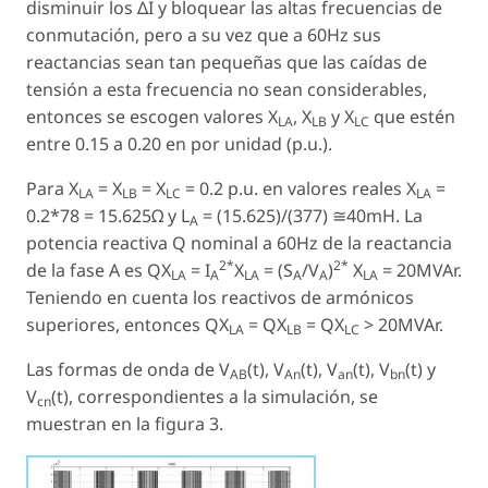
disminuir los ΔI y bloquear las altas frecuencias de
conmutación, pero a su vez que a 60Hz sus
reactancias sean tan pequeñas que las caídas de
tensión a esta frecuencia no sean considerables,
entonces se escogen valores X
, X
y X
que estén
LA
LB
LC
entre 0.15 a 0.20 en por unidad (p.u.).
Para X
= X
= X
= 0.2 p.u. en valores reales X
=
LA
LB
LC
LA
0.2*78 = 15.625Ω y L
= (15.625)/(377) ≅40mH. La
A
potencia reactiva Q nominal a 60Hz de la reactancia
2*
2*
de la fase A es QX
= I
X
= (S
/V
)
X
= 20MVAr.
LA
A
LA
A
A
LA
Teniendo en cuenta los reactivos de armónicos
superiores, entonces QX
= QX
= QX
> 20MVAr.
LA
LB
LC
Las formas de onda de V
(t), V
(t), V
(t), V
(t) y
AB
An
an
bn
V
(t), correspondientes a la simulación, se
cn
muestran en la figura 3.