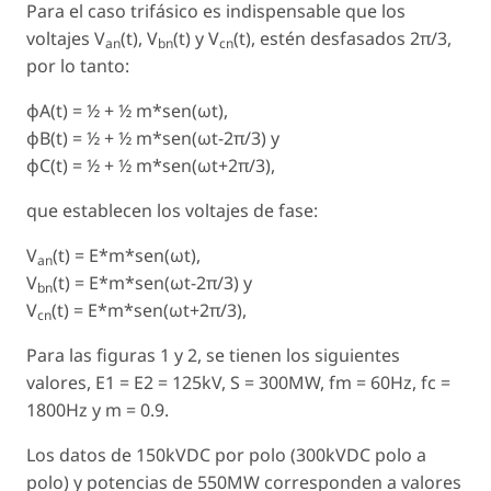
Para el caso trifásico es indispensable que los
voltajes V
(t), V
(t) y V
(t), estén desfasados 2π/3,
an
bn
cn
por lo tanto:
φA(t) = ½ + ½ m*sen(ωt),
φB(t) = ½ + ½ m*sen(ωt-2π/3) y
φC(t) = ½ + ½ m*sen(ωt+2π/3),
que establecen los voltajes de fase:
V
(t) = E*m*sen(ωt),
an
V
(t) = E*m*sen(ωt-2π/3) y
bn
V
(t) = E*m*sen(ωt+2π/3),
cn
Para las figuras 1 y 2, se tienen los siguientes
valores, E1 = E2 = 125kV, S = 300MW, fm = 60Hz, fc =
1800Hz y m = 0.9.
Los datos de 150kVDC por polo (300kVDC polo a
polo) y potencias de 550MW corresponden a valores