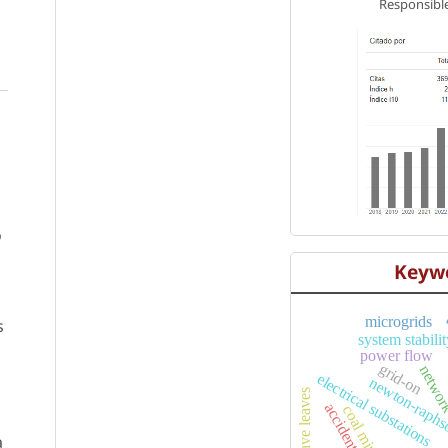
Responsible
o
Keyw
microgrids
s
system stabili
power flow
grid-on
netwo
electrical substations
newton-raph
agave leaves
accident rate
coal mining
artifici
a