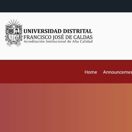
Home
Announceme