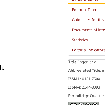
Editorial Team
Guidelines for Re
Documents of inte
Statistics
Editorial indicator
Title
: Ingeniería
de
Abbreviated Title
: i
ISSN-L
: 0121-750X
r
ISSN-e
: 2344-8393
Periodicity
: Quarter