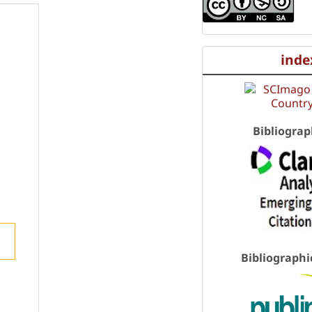
inde
l
Bibliograp
Bibliographi