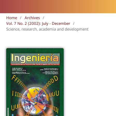
Home
/
Archives
/
Vol. 7 No. 2 (2002): July - December
/
Science, research, academia and development