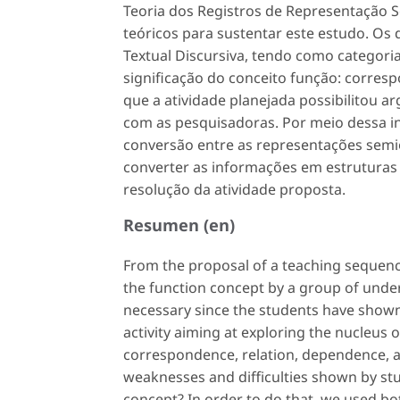
Teoria dos Registros de Representação S
teóricos para sustentar este estudo. Os 
Textual Discursiva, tendo como categoria
significação do conceito função: corresp
que a atividade planejada possibilitou 
com as pesquisadoras. Por meio dessa 
conversão entre as representações semió
converter as informações em estrutura
resolução da atividade proposta.
Resumen (en)
From the proposal of a teaching sequenc
the function concept by a group of und
necessary since the students have shown
activity aiming at exploring the nucleus 
correspondence, relation, dependence, a
weaknesses and difficulties shown by stud
concept? In order to do that, we used bo