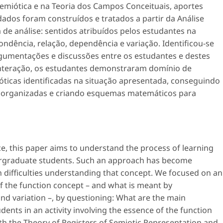
emiótica e na Teoria dos Campos Conceituais, aportes
dados foram construídos e tratados a partir da Análise
 de análise:
sentidos atribuídos pelos estudantes na
ondência, relação, dependência e variação.
Identificou-se
argumentações e discussões entre os estudantes e destes
interação, os estudantes demonstraram domínio de
ticas identificadas na situação apresentada, conseguindo
s organizadas e criando esquemas matemáticos para
e, this paper aims to understand the process of learning
ergraduate students. Such an approach has become
 difficulties understanding that concept. We focused on an
of the function concept – and what is meant by
nd variation –, by questioning: What are the main
ents in an activity involving the essence of the function
th the Theory of Registers of Semiotic Representation and