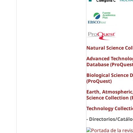
Natural Science Col
Advanced Technolo
Database (ProQuest
Biological Science 
(ProQuest)
Earth, Atmospheric
Science Collection 
Technology Collect
- Directorios/Catál