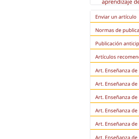
aprendizaje de
Enviar un artículo
Normas de public
Publicación antici
Artículos recome
Art. Enseñanza de
Art. Enseñanza de
Art. Enseñanza de 
Art. Enseñanza de l
Art. Enseñanza de
Art. Enseñanza de