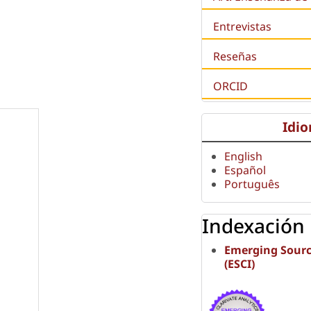
Entrevistas
Reseñas
ORCID
Idi
English
Español
Português
Indexación
Emerging Sourc
(ESCI)