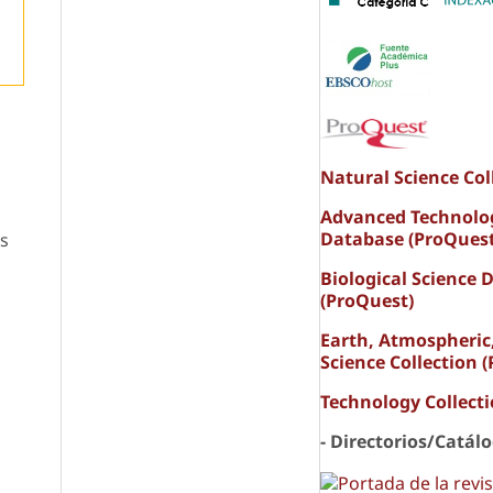
Natural Science Col
Advanced Technolo
Database (ProQuest
s
Biological Science 
(ProQuest)
Earth, Atmospheric
Science Collection 
o
Technology Collect
- Directorios/Catál