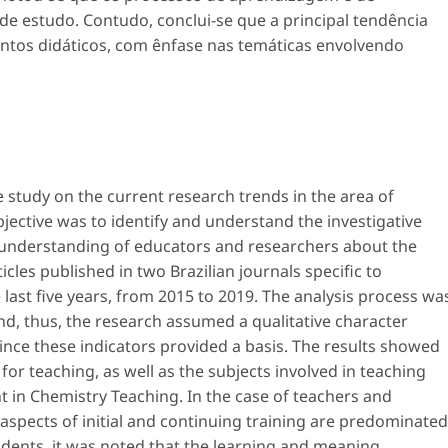
de estudo. Contudo, conclui-se que a principal tendência
ntos didáticos, com ênfase nas temáticas envolvendo
 study on the current research trends in the area of
bjective was to identify and understand the investigative
 understanding of educators and researchers about the
rticles published in two Brazilian journals specific to
last five years, from 2015 to 2019. The analysis process wa
d, thus, the research assumed a qualitative character
since these indicators provided a basis. The results showed
r teaching, as well as the subjects involved in teaching
t in Chemistry Teaching. In the case of teachers and
spects of initial and continuing training are predominated
udents, it was noted that the learning and meaning