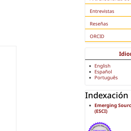
Entrevistas
:
Reseñas
ORCID
Idi
English
Español
Português
Indexación
Emerging Sourc
(ESCI)