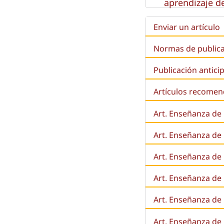
aprendizaje de
Enviar un artículo
Normas de public
Publicación antici
Artículos recome
Art. Enseñanza de
Art. Enseñanza de
Art. Enseñanza de 
Art. Enseñanza de l
Art. Enseñanza de
Art. Enseñanza de