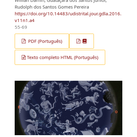
Rudolph dos Santos Gomes Pereira
https://doi.org/10.14483/udistrital.jour.gdla.2016.
v11n1.a4
55-69
PDF (Português)
Texto completo HTML (Português)