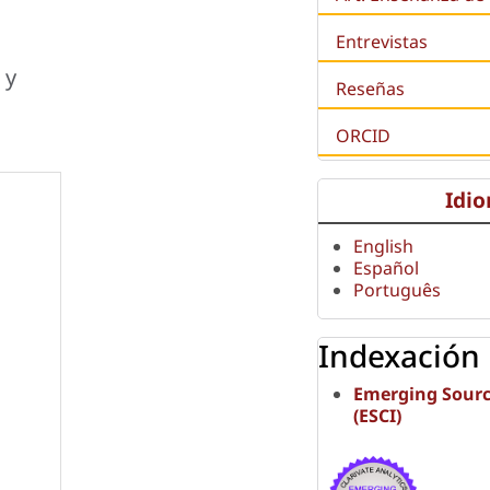
Entrevistas
 y
Reseñas
ORCID
Idi
English
Español
Português
Indexación
Emerging Sourc
(ESCI)