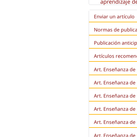
aprendizaje de
Enviar un artículo
Normas de public
Publicación antici
Artículos recome
Art. Enseñanza de
Art. Enseñanza de
Art. Enseñanza de 
Art. Enseñanza de l
Art. Enseñanza de
Art. Enseñanza de