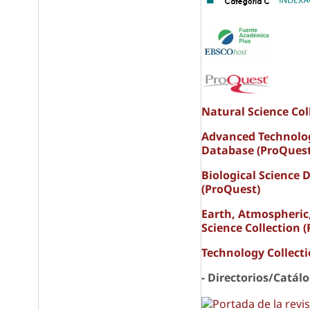
Natural Science Col
Advanced Technolo
Database (ProQuest
Biological Science 
(ProQuest)
Earth, Atmospheric
Science Collection 
Technology Collect
- Directorios/Catál