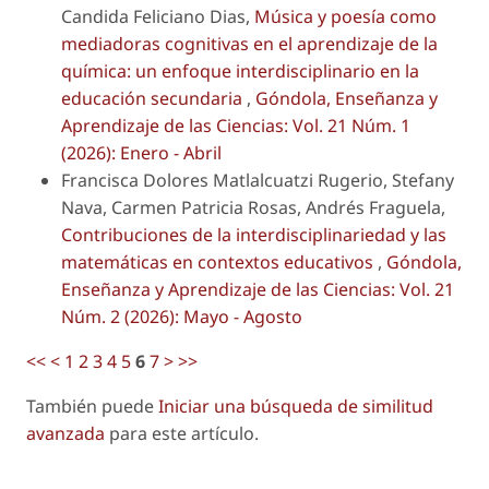
Candida Feliciano Dias,
Música y poesía como
mediadoras cognitivas en el aprendizaje de la
química: un enfoque interdisciplinario en la
educación secundaria
,
Góndola, Enseñanza y
Aprendizaje de las Ciencias: Vol. 21 Núm. 1
(2026): Enero - Abril
Francisca Dolores Matlalcuatzi Rugerio, Stefany
Nava, Carmen Patricia Rosas, Andrés Fraguela,
Contribuciones de la interdisciplinariedad y las
matemáticas en contextos educativos
,
Góndola,
Enseñanza y Aprendizaje de las Ciencias: Vol. 21
Núm. 2 (2026): Mayo - Agosto
<<
<
1
2
3
4
5
6
7
>
>>
También puede
Iniciar una búsqueda de similitud
avanzada
para este artículo.