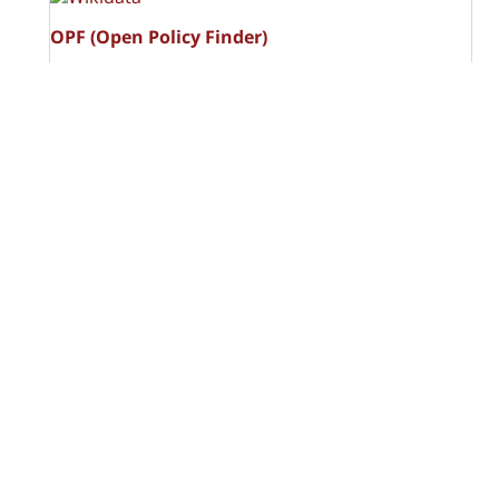
OPF (Open Policy Finder)
Licencia Creative Commons
Atribución-NoComercial-CompartirIgual 4.0 Internacional
(CC BY-NC-SA 4.0)
Visitas a la revista