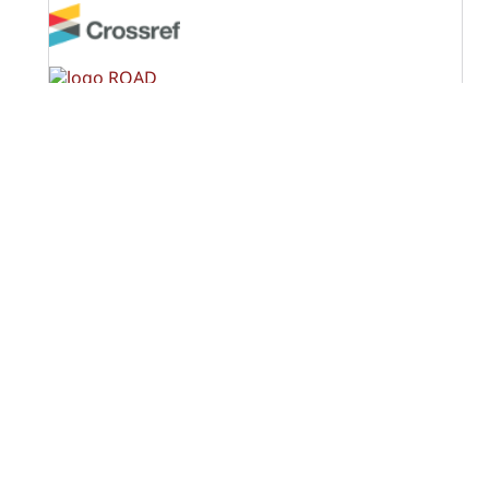
OPF (Open Policy Finder)
Licencia Creative Commons
Atribución-NoComercial-CompartirIgual 4.0 Internacional
(CC BY-NC-SA 4.0)