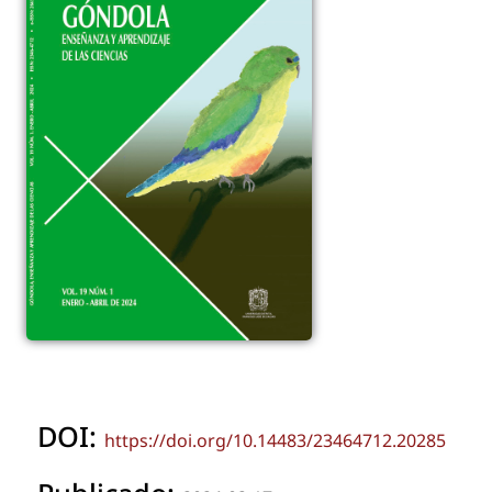
DOI:
https://doi.org/10.14483/23464712.20285