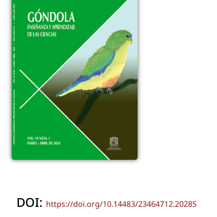
DOI:
https://doi.org/10.14483/23464712.20285