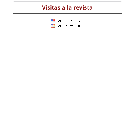
Visitas a la revista
Información
Universidad Distrital
Francisco José de Caldas
NIT. 899.999.230.7