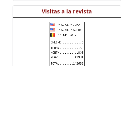
Visitas a la revista
Información
Universidad Distrital