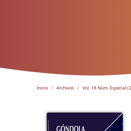
Inicio
/
Archivos
/
Vol. 18 Núm. Especial (