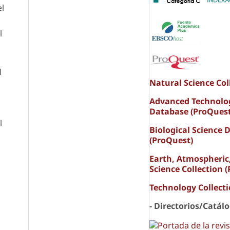
el
l
l
Natural Science Col
Advanced Technolo
Database (ProQuest
l
Biological Science 
(ProQuest)
Earth, Atmospheric
Science Collection 
Technology Collect
- Directorios/Catál