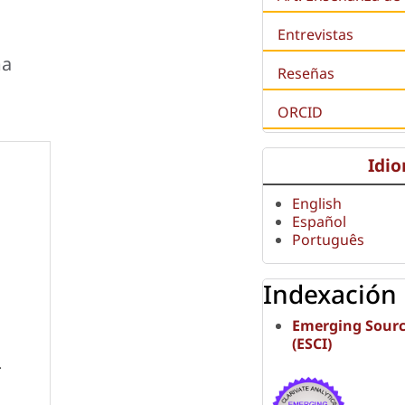
Entrevistas
ma
Reseñas
ORCID
Idi
English
Español
Português
Indexación
Emerging Sourc
(ESCI)
.