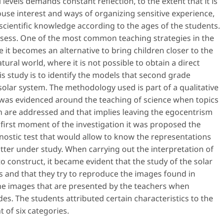
 levels demands constant reflection, to the extent that it is
ouse interest and ways of organizing sensitive experience,
scientific knowledge according to the ages of the students.
ssess. One of the most common teaching strategies in the
ce it becomes an alternative to bring children closer to the
ural world, where it is not possible to obtain a direct
his study is to identify the models that second grade
olar system. The methodology used is part of a qualitative
 was evidenced around the teaching of science when topics
on are addressed and that implies leaving the egocentrism
he first moment of the investigation it was proposed the
nostic test that would allow to know the representations
tter under study. When carrying out the interpretation of
 construct, it became evident that the study of the solar
s and that they try to reproduce the images found in
the images that are presented by the teachers when
des. The students attributed certain characteristics to the
 of six categories.