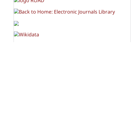
OPF (Open Policy Finder)
Licencia Creative Commons
Atribución-NoComercial-CompartirIgual 4.0 Internacional
(CC BY-NC-SA 4.0)
Visitas a la revista