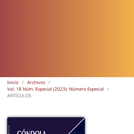
Inicio
/
Archivos
/
Vol. 18 Núm. Especial (2023): Número Especial
/
ARTÍCULOS