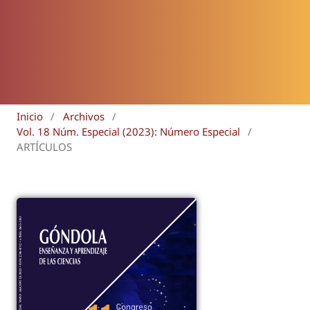
Inicio
/
Archivos
/
Vol. 18 Núm. Especial (2023): Número Especial
/
ARTÍCULOS