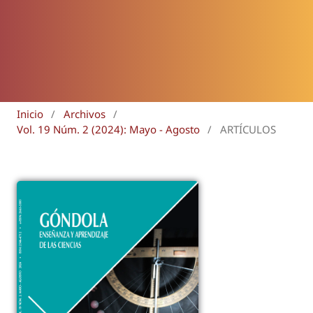
Inicio
/
Archivos
/
Vol. 19 Núm. 2 (2024): Mayo - Agosto
/
ARTÍCULOS