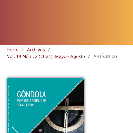
Inicio
/
Archivos
/
Vol. 19 Núm. 2 (2024): Mayo - Agosto
/
ARTÍCULOS