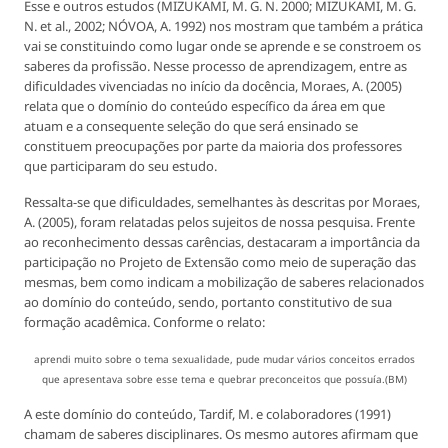
Esse e outros estudos (MIZUKAMI, M. G. N. 2000; MIZUKAMI, M. G.
N. et al., 2002; NÓVOA, A. 1992) nos mostram que também a prática
vai se constituindo como lugar onde se aprende e se constroem os
saberes da profissão. Nesse processo de aprendizagem, entre as
dificuldades vivenciadas no início da docência, Moraes, A. (2005)
relata que o domínio do conteúdo específico da área em que
atuam e a consequente seleção do que será ensinado se
constituem preocupações por parte da maioria dos professores
que participaram do seu estudo.
Ressalta-se que dificuldades, semelhantes às descritas por Moraes,
A. (2005), foram relatadas pelos sujeitos de nossa pesquisa. Frente
ao reconhecimento dessas carências, destacaram a importância da
participação no Projeto de Extensão como meio de superação das
mesmas, bem como indicam a mobilização de saberes relacionados
ao domínio do conteúdo, sendo, portanto constitutivo de sua
formação acadêmica. Conforme o relato:
aprendi muito sobre o tema sexualidade, pude mudar vários conceitos errados
que apresentava sobre esse tema e quebrar preconceitos que possuía.(BM)
A este domínio do conteúdo, Tardif, M. e colaboradores (1991)
chamam de saberes disciplinares. Os mesmo autores afirmam que