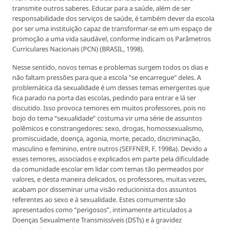
transmite outros saberes. Educar para a saúde, além de ser
responsabilidade dos serviços de saúde, é também dever da escola
por ser uma instituição capaz de transformar-se em um espaço de
promoção a uma vida saudável, conforme indicam os Parâmetros
Curriculares Nacionais (PCN) (BRASIL, 1998).
Nesse sentido, novos temas e problemas surgem todos os dias e
não faltam pressões para que a escola "se encarregue" deles. A
problemática da sexualidade é um desses temas emergentes que
fica parado na porta das escolas, pedindo para entrar e lá ser
discutido. Isso provoca temores em muitos professores, pois no
bojo do tema “sexualidade” costuma vir uma série de assuntos
polêmicos e constrangedores: sexo, drogas, homossexualismo,
promiscuidade, doença, agonia, morte, pecado, discriminação,
masculino e feminino, entre outros (SEFFNER, F. 1998a). Devido a
esses temores, associados e explicados em parte pela dificuldade
da comunidade escolar em lidar com temas tão permeados por
valores, e desta maneira delicados, os professores, muitas vezes,
acabam por disseminar uma visão reducionista dos assuntos
referentes ao sexo e à sexualidade. Estes comumente são
apresentados como “perigosos”, intimamente articulados a
Doenças Sexualmente Transmissíveis (DSTs) e à gravidez