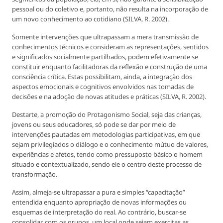
pessoal ou do coletivo e, portanto, não resulta na incorporação de
um novo conhecimento ao cotidiano (SILVA, R. 2002).
Somente intervenções que ultrapassam a mera transmissão de
conhecimentos técnicos e consideram as representações, sentidos
e significados socialmente partilhados, podem efetivamente se
constituir enquanto facilitadoras da reflexão e construção de uma
consciência crítica. Estas possibilitam, ainda, a integração dos
aspectos emocionais e cognitivos envolvidos nas tomadas de
decisões e na adoção de novas atitudes e práticas (SILVA, R. 2002).
Destarte, a promoção do Protagonismo Social, seja das crianças,
jovens ou seus educadores, só pode se dar por meio de
intervenções pautadas em metodologias participativas, em que
sejam privilegiados o diálogo e o conhecimento mútuo de valores,
experiências e afetos, tendo como pressuposto básico o homem
situado e contextualizado, sendo ele o centro deste processo de
transformação.
Assim, almeja-se ultrapassar a pura e simples “capacitação”
entendida enquanto apropriação de novas informações ou
esquemas de interpretação do real. Ao contrário, buscar-se
consolidar, com os grupos, um local onde sejam exercitas as