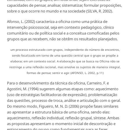
capacidades de pensar, analisar, sistematizar, formular proposições,
sobre o que ocorre no mundo e na sociedade (SILVA, R. 2002).
Afonso, L. (2002) caracteriza a oficina como uma prática de
intervenção psicossocial, seja em contexto pedagógico, clínico
comunitário ou de política social e a conceitua comoficadas pelos
grupos que as recebem, não se obtêm os resultados planejados.
um processo estruturado com grupos, independente do número de encontros,
sendo focalizado em torno de uma questão central que o grupo se propõe a
elaborar, em um contexto social. A elaboração que se busca na Oficina não se
restringe a uma reflexão racional, mas envolve os sujeitos de maneira integral,
formas de pensar, sentir e agir. (AFONSO, L. 2002, p.11)
Para o desenvolvimento da técnica da oficina, Carneiro, F. e
Agostini, M. (1994) sugerem algumas etapas como: aquecimento
(uso de estratégias facilitadoras de expressão), problematização
das questões, processo de troca, análise e articulação com o geral.
Do mesmo modo, Figueiro, M. N. D. (2006) propõe fases similares
ao apresentar a estrutura básica de uma oficina, sendo elas:
aquecimento, reflexão individual, reflexão grupal, síntese. Ambas
as propostas apresentam o momento inicial de descontração e
entrosamento do grupo como fundamentais para as fases