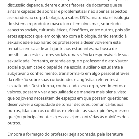
discussão depende, dentre outros fatores, de docentes que se
sintam capazes de abordar e problematizar não apenas aspectos
associados ao corpo biológico, a saber: DSTs, anatomia e fisiologia
do sistema reprodutor masculino e feminino, mas, sobretudo
aspectos sociais, culturais, éticos, filosóficos, entre outros, pois são
estes aspectos que, em conjunto com a biologia, darão sentido à
sexualidade e auxiliarão os professores a desenvolverem esta
temática em sala de aula junto aos estudantes, na busca de
possibilitar a estes atores sociais uma vivência responsável de sua
sexualidade. Portanto, entende-se que o professor é o ator/autor
social a quem cabe o papel de, na escola, auxiliar o estudante a
subjetivar o conhecimento, transformá-lo em algo pessoal através
da reflexão sobre suas curiosidades e angústias referentes à
sexualidade. Desta forma, conhecendo seu corpo, sentimentos e
valores, possam viver a sexualidade de maneira mais plena, visto
que os jovens necessitam de espaços em que possam questionar,
desenvolver a capacidade de tomar decisões, comunicá-las aos
outros, lidar com os conflitos e defender as suas opiniões, mesmo
que (ou principalmente se) essas sejam contrárias às opiniões dos
outros.
Embora a formação do professor seja apontada, pela literatura