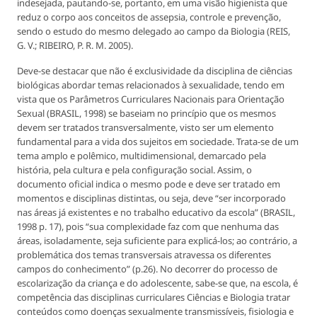
indesejada, pautando-se, portanto, em uma visão higienista que
reduz o corpo aos conceitos de assepsia, controle e prevenção,
sendo o estudo do mesmo delegado ao campo da Biologia (REIS,
G. V.; RIBEIRO, P. R. M. 2005).
Deve-se destacar que não é exclusividade da disciplina de ciências
biológicas abordar temas relacionados à sexualidade, tendo em
vista que os Parâmetros Curriculares Nacionais para Orientação
Sexual (BRASIL, 1998) se baseiam no princípio que os mesmos
devem ser tratados transversalmente, visto ser um elemento
fundamental para a vida dos sujeitos em sociedade. Trata-se de um
tema amplo e polêmico, multidimensional, demarcado pela
história, pela cultura e pela configuração social. Assim, o
documento oficial indica o mesmo pode e deve ser tratado em
momentos e disciplinas distintas, ou seja, deve “ser incorporado
nas áreas já existentes e no trabalho educativo da escola” (BRASIL,
1998 p. 17), pois “sua complexidade faz com que nenhuma das
áreas, isoladamente, seja suficiente para explicá-los; ao contrário, a
problemática dos temas transversais atravessa os diferentes
campos do conhecimento” (p.26). No decorrer do processo de
escolarização da criança e do adolescente, sabe-se que, na escola, é
competência das disciplinas curriculares Ciências e Biologia tratar
conteúdos como doenças sexualmente transmissíveis, fisiologia e