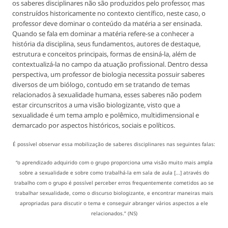
os saberes disciplinares não são produzidos pelo professor, mas
construídos historicamente no contexto científico, neste caso, o
professor deve dominar o conteúdo da matéria a ser ensinada.
Quando se fala em dominar a matéria refere-se a conhecer a
história da disciplina, seus fundamentos, autores de destaque,
estrutura e conceitos principais, formas de ensiná-la, além de
contextualizá-la no campo da atuação profissional. Dentro dessa
perspectiva, um professor de biologia necessita possuir saberes
diversos de um biólogo, contudo em se tratando de temas
relacionados à sexualidade humana, esses saberes não podem
estar circunscritos a uma visão biologizante, visto que a
sexualidade é um tema amplo e polêmico, multidimensional e
demarcado por aspectos históricos, sociais e políticos.
É possível observar essa mobilização de saberes disciplinares nas seguintes falas:
“o aprendizado adquirido com o grupo proporciona uma visão muito mais ampla
sobre a sexualidade e sobre como trabalhá-la em sala de aula [...] através do
trabalho com o grupo é possível perceber erros frequentemente cometidos ao se
trabalhar sexualidade, como o discurso biologizante, e encontrar maneiras mais
apropriadas para discutir o tema e conseguir abranger vários aspectos a ele
relacionados.” (NS)