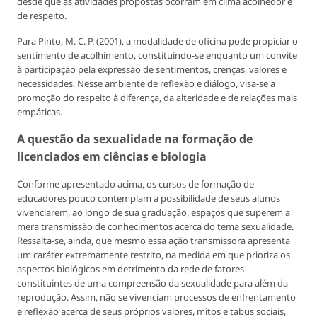
desde que as atividades propostas ocorram em clima acolhedor e
de respeito.
Para Pinto, M. C. P. (2001), a modalidade de oficina pode propiciar o
sentimento de acolhimento, constituindo-se enquanto um convite
à participação pela expressão de sentimentos, crenças, valores e
necessidades. Nesse ambiente de reflexão e diálogo, visa-se a
promoção do respeito à diferença, da alteridade e de relações mais
empáticas.
A questão da sexualidade na formação de
licenciados em ciências e biologia
Conforme apresentado acima, os cursos de formação de
educadores pouco contemplam a possibilidade de seus alunos
vivenciarem, ao longo de sua graduação, espaços que superem a
mera transmissão de conhecimentos acerca do tema sexualidade.
Ressalta-se, ainda, que mesmo essa ação transmissora apresenta
um caráter extremamente restrito, na medida em que prioriza os
aspectos biológicos em detrimento da rede de fatores
constituintes de uma compreensão da sexualidade para além da
reprodução. Assim, não se vivenciam processos de enfrentamento
e reflexão acerca de seus próprios valores, mitos e tabus sociais,