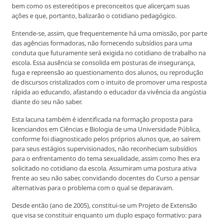
bem como os estereótipos e preconceitos que alicerçam suas
ações e que, portanto, balizarão o cotidiano pedagógico.
Entende-se, assim, que frequentemente há uma omissão, por parte
das agências formadoras, não fornecendo subsídios para uma
conduta que futuramente será exigida no cotidiano de trabalho na
escola. Essa ausência se consolida em posturas de insegurança,
fuga e repreensão ao questionamento dos alunos, ou reprodução
de discursos cristalizados com o intuito de promover uma resposta
rápida ao educando, afastando o educador da vivência da angústia
diante do seu não saber.
Esta lacuna também é identificada na formação proposta para
licenciandos em Ciências e Biologia de uma Universidade Pública,
conforme foi diagnosticado pelos próprios alunos que, ao saírem
para seus estágios supervisionados, não reconheciam subsídios
para o enfrentamento do tema sexualidade, assim como lhes era
solicitado no cotidiano da escola. Assumiram uma postura ativa
frente ao seu não saber, convidando docentes do Curso a pensar
alternativas para o problema com o qual se deparavam.
Desde então (ano de 2005), constitui-se um Projeto de Extensão
que visa se constituir enquanto um duplo espaço formativo: para