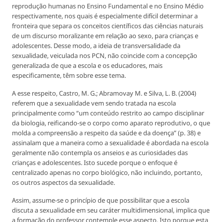
reprodução humanas no Ensino Fundamental e no Ensino Médio
respectivamente, nos quais é especialmente difícil determinar a
fronteira que separa os conceitos científicos das ciências naturais
de um discurso moralizante em relação ao sexo, para crianças e
adolescentes. Desse modo, a ideia de transversalidade da
sexualidade, veiculada nos PCN, não coincide com a concepção
generalizada de que a escola e os educadores, mais
especificamente, têm sobre esse tema.
A esse respeito, Castro, M. G.; Abramovay M. e Silva, L. B. (2004)
referem que a sexualidade vem sendo tratada na escola
principalmente como “um conteúdo restrito ao campo disciplinar
da biologia, reificando-se o corpo como aparato reprodutivo, o que
molda a compreensão a respeito da saúde e da doença” (p. 38) e
assinalam que a maneira como a sexualidade é abordada na escola
geralmente não contempla os anseios e as curiosidades das
crianças e adolescentes. Isto sucede porque o enfoque é
centralizado apenas no corpo biológico, não incluindo, portanto,
os outros aspectos da sexualidade.
Assim, assume-se o princípio de que possibilitar que a escola
discuta a sexualidade em seu caráter multidimensional, implica que
a formação do professor contemple esse aspecto. Isto porque esta