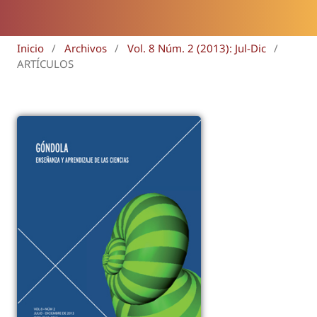
Inicio
/
Archivos
/
Vol. 8 Núm. 2 (2013): Jul-Dic
/
ARTÍCULOS