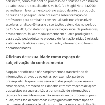
pertinente, como essencial no processo de discussão e construção
de saberes sobre sexualidade, Silva R. C. P. e Megid Neto, J. (2006),
ao realizarem levantamento sobre o estado da arte da produção
de cursos de pós-graduação brasileiros sobre formação de
professores para o trabalho com sexualidade nos vários níveis
escolares, analisou 65 teses e dissertações defendidas no período
de 1977 a 2001, constatando que a formação inicial de professores,
nessa temática, foi abordada somente em quatro produções e,
para a ação pedagógica no processo de formação inicial, é relatada
a utilização de oficinas, sem, no entanto, informar como foram
operacionalizadas.
Oficinas de sexualidade como espaço de
subjetivação do conhecimento
A opção por oficinas e não simplesmente a transferência de
informações através de palestras, por exemplo, parte do
pressuposto de que o mais sério erro dos projetos que visam a
emancipação, promoção de cidadania e transformações de ações
dos sujeitos é a sua restrição à transmissão de informações e
técnicas. Na medida em que não se valorizam os processos, pelos
quais, estas são decodificadas e (re)signiaos diferentes tipos de
segmentos da população, ela, em si, não garante a sensibilização