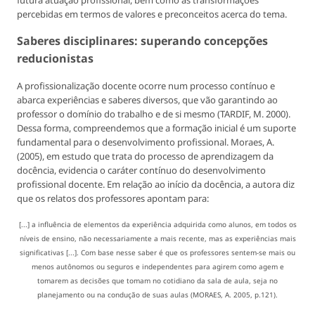
percebidas em termos de valores e preconceitos acerca do tema.
Saberes disciplinares: superando concepções
reducionistas
A profissionalização docente ocorre num processo contínuo e
abarca experiências e saberes diversos, que vão garantindo ao
professor o domínio do trabalho e de si mesmo (TARDIF, M. 2000).
Dessa forma, compreendemos que a formação inicial é um suporte
fundamental para o desenvolvimento profissional. Moraes, A.
(2005), em estudo que trata do processo de aprendizagem da
docência, evidencia o caráter contínuo do desenvolvimento
profissional docente. Em relação ao início da docência, a autora diz
que os relatos dos professores apontam para:
[...] a influência de elementos da experiência adquirida como alunos, em todos os
níveis de ensino, não necessariamente a mais recente, mas as experiências mais
significativas [...]. Com base nesse saber é que os professores sentem-se mais ou
menos autônomos ou seguros e independentes para agirem como agem e
tomarem as decisões que tomam no cotidiano da sala de aula, seja no
planejamento ou na condução de suas aulas (MORAES, A. 2005, p.121).