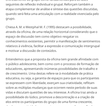
seguintes de reflexão individual e grupal. Reforçam também a
etapa complementar de análise e síntese das questões discutidas,
quando será feita uma articulação com a realidade vivenciada pelo
grupo.
Chiesa A. M. e Westphal M. F. (1995) destacam a possibilidade,
através da oficina, de uma relação horizontal considerando que o
espaço de discussão tem como objetivo resgatar os
conhecimentos existentes, permitir a manifestação de sentimentos
relativos à vivência, facilitar a expressão e comunicação intergrupal
e motivar a discussão de conteúdos.
Entendemos que a proposta da oficina tem grande afinidade com
o público adolescente, bem como com o processo de formação de
educadores, apresentando inúmeras possibilidades de trabalho e
de crescimento. Uma destas refere-se à modalidade de prática
educativa, ou seja, a garantia de espaços para que os participantes
se expressem com liberdade, exerçam sua criatividade, reflitam
sobre as múltiplas mudanças que ocorrem neste período de suas
vidas e discutam questões de seu interesse. A oficina traz ainda a
possibilidade do lúdico, promove a descontração e a criação de
elos entre os participantes do grupo de uma forma crescente,