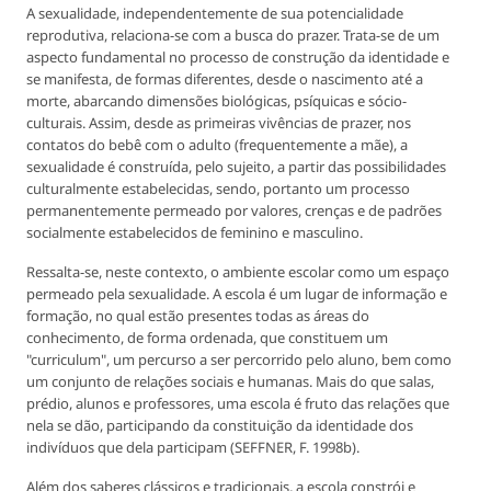
A sexualidade, independentemente de sua potencialidade
reprodutiva, relaciona-se com a busca do prazer. Trata-se de um
aspecto fundamental no processo de construção da identidade e
se manifesta, de formas diferentes, desde o nascimento até a
morte, abarcando dimensões biológicas, psíquicas e sócio-
culturais. Assim, desde as primeiras vivências de prazer, nos
contatos do bebê com o adulto (frequentemente a mãe), a
sexualidade é construída, pelo sujeito, a partir das possibilidades
culturalmente estabelecidas, sendo, portanto um processo
permanentemente permeado por valores, crenças e de padrões
socialmente estabelecidos de feminino e masculino.
Ressalta-se, neste contexto, o ambiente escolar como um espaço
permeado pela sexualidade. A escola é um lugar de informação e
formação, no qual estão presentes todas as áreas do
conhecimento, de forma ordenada, que constituem um
"curriculum", um percurso a ser percorrido pelo aluno, bem como
um conjunto de relações sociais e humanas. Mais do que salas,
prédio, alunos e professores, uma escola é fruto das relações que
nela se dão, participando da constituição da identidade dos
indivíduos que dela participam (SEFFNER, F. 1998b).
Além dos saberes clássicos e tradicionais, a escola constrói e