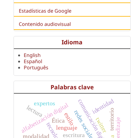
Estadísticas de Google
Contenido audiovisual
Idioma
English
Español
Português
Palabras clave
identidad
comunicación digital
expertos
alfabetización digital
lectura
territorio
redes sociales
estilo
twitter
Ética
tecnología
lenguaje
escritura
modalidad