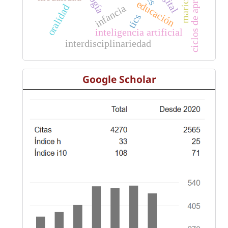
ciclos de aprendizaje
marica
educación
oralidad
infancia
tics
inteligencia artificial
interdisciplinariedad
Google Scholar