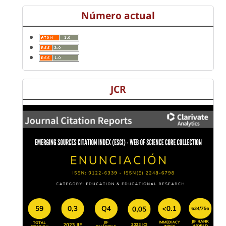
Número actual
JCR