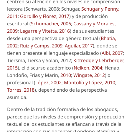
centren su atención en los niveles de comprensión
lectora (Schwarts, 2008; Schugar,
Schugar y Penny,
2011
;
Gordillo y Flórez, 2017
) y de producción
escritural (
Schumacher, 2006
;
Cassany y Morales,
2009
;
Legarre y Vitetta, 2016
) de sus estudiantes
desde una perspectiva de género textual (
Bhatia,
2002
;
Ruiz y Camps, 2009
;
Aguilar, 2017
), donde se
tienen presente el lenguaje especializado (
Albi, 2007
;
Tiersma, Tiersa y Solan, 2012;
Kittredge y Lehrberger,
2015
), el discurso académico (
Nelken, 2004
; Henao,
Londoño, Frías y Marín,
2010
;
Wingate, 2012
) o
profesional (
López, 2002
;
Montolío y López, 2010
;
Torres, 2018
), dependiendo de la perspectiva
asumida.
Dentro de la tradición formativa de los abogados,
parece que los niveles de comprensión y producción
textual de los estudiantes se afianzan a través de la
interacción con sus docentes (Londoño, Ramírez y