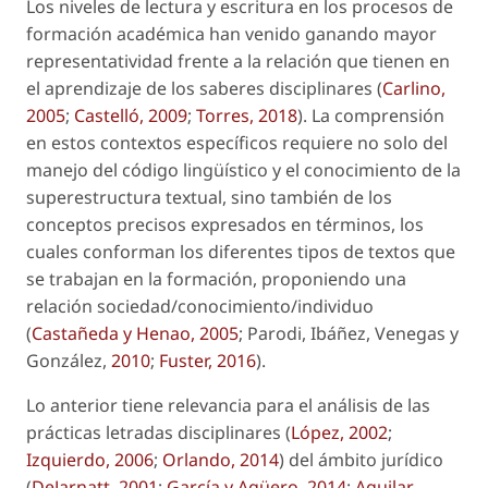
Los niveles de lectura y escritura en los procesos de
formación académica han venido ganando mayor
representatividad frente a la relación que tienen en
el aprendizaje de los saberes disciplinares (
Carlino,
2005
;
Castelló, 2009
;
Torres, 2018
). La comprensión
en estos contextos específicos requiere no solo del
manejo del código lingüístico y el conocimiento de la
superestructura textual, sino también de los
conceptos precisos expresados en términos, los
cuales conforman los diferentes tipos de textos que
se trabajan en la formación, proponiendo una
relación sociedad/conocimiento/individuo
(
Castañeda y Henao, 2005
; Parodi, Ibáñez, Venegas y
González,
2010
;
Fuster, 2016
).
Lo anterior tiene relevancia para el análisis de las
prácticas letradas disciplinares (
López, 2002
;
Izquierdo, 2006
;
Orlando, 2014
) del ámbito jurídico
(
DeJarnatt, 2001
;
García y Agüero, 2014
;
Aguilar,