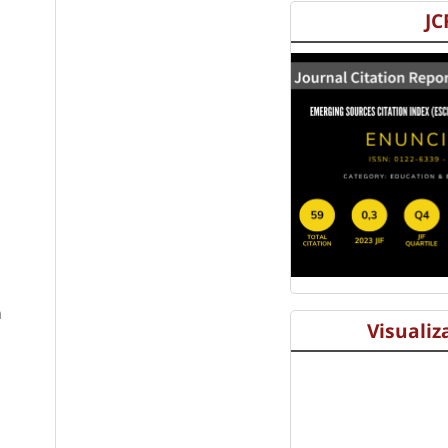
JC
n
Visualiz