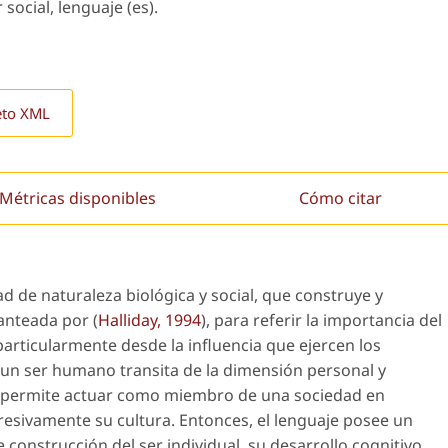
 social, lenguaje (es).
eto XML
Métricas disponibles
Cómo citar
d de naturaleza biológica y social, que construye y
lanteada por (
Halliday, 1994
), para referir la importancia del
 particularmente desde la influencia que ejercen los
 un ser humano transita de la dimensión personal y
le permite actuar como miembro de una sociedad en
resivamente su cultura. Entonces, el lenguaje posee un
de construcción del
ser individual
, su desarrollo cognitivo,