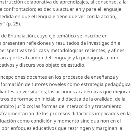
onstrucción colaborativa de aprendizajes, al consenso, a la
a confrontación; es decir, a actuar, en y para el lenguaje.
 medida en que el lenguaje tiene que ver con la acción,
” (p. 25).
5 de
Enunciación
, cuyo eje temático se inscribe en
as presentan reflexiones y resultados de investigación e
rspectivas teóricas y metodológicas recientes, y afines
 gran aporte al campo del lenguaje y la pedagogía, como
ativos y discursivos objeto de estudio.
 concepciones docentes en los procesos de enseñanza y
; la formación de tutores noveles como estrategia pedagógica
udiantes universitarios; las acciones académicas que mejora
os de formación inicial; la didáctica de la oralidad, de la
mbito jurídico; las formas de interacción y tratamiento
sfragmentación de los procesos didácticos implicados en la
valuación como condición y momento
sine qua non
en el
a por enfoques educativos que restringen y marginan la