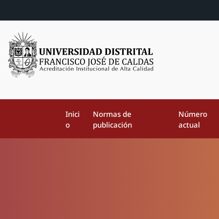
Inici
Normas de
Número
o
publicación
actual