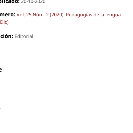
blicado:
20-10-2020
mero:
Vol. 25 Núm. 2 (2020): Pedagogías de la lengua
-Dic)
cción:
Editorial
e
s