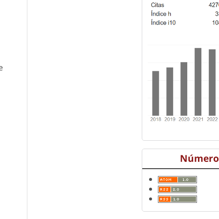
e
Número 