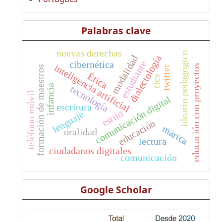
Palabras clave
nuevas derechas
ideario pedagógico
modalidad
dialectología
estudiante
cibernética
inteligencia artificial
educación con proyectos
formación de maestros
twitter
Ética
tics
infancia
tecnología
teléfono móvil
comunicación digital
escritura
estilo
lenguaje
educación
marica
oralidad
lectura
ciudadanos digitales
comunicación
Google Scholar