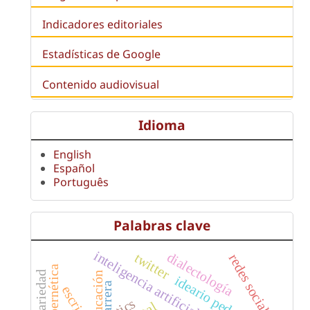
Indicadores editoriales
Estadísticas de Google
Contenido audiovisual
Idioma
English
Español
Português
Palabras clave
inteligencia artificial
dialectología
twitter
redes sociales
cibernética
educación
ideario pedagógico
carrera
escritura
tics