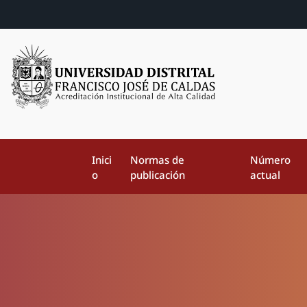
Inici
Normas de
Número
o
publicación
actual