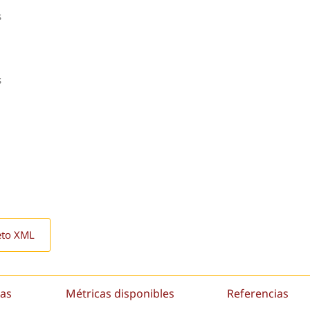
s
s
eto XML
as
Métricas disponibles
Referencias