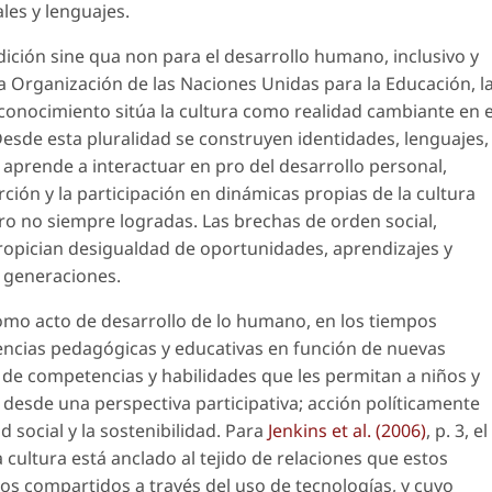
es y lenguajes.
dición
sine qua non
para el desarrollo humano, inclusivo y
la Organización de las Naciones Unidas para la Educación, l
reconocimiento sitúa la cultura como realidad cambiante en e
Desde esta pluralidad se construyen identidades, lenguajes,
 aprende a interactuar en pro del desarrollo personal,
serción y la participación en dinámicas propias de la cultura
o no siempre logradas. Las brechas de orden social,
propician desigualdad de oportunidades, aprendizajes y
s generaciones.
como acto de desarrollo de lo humano, en los tiempos
iencias pedagógicas y educativas en función de
nuevas
 de competencias y habilidades que les permitan a niños y
desde una perspectiva participativa; acción políticamente
 social y la sostenibilidad. Para
Jenkins
et al.
(2006)
, p. 3, el
a cultura está anclado al tejido de relaciones que estos
os compartidos a través del uso de tecnologías, y cuyo