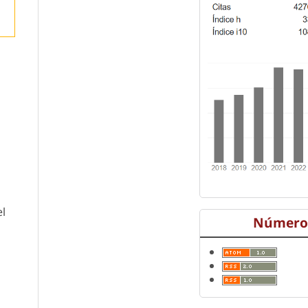
el
Número 