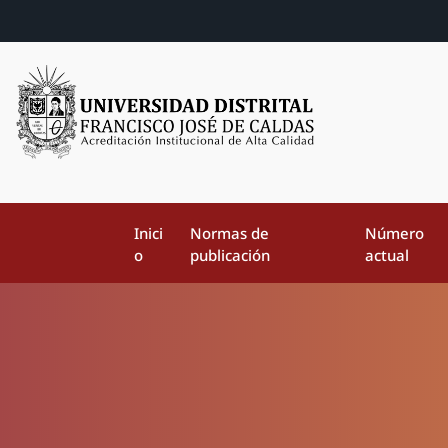
Inici
Normas de
Número
o
publicación
actual