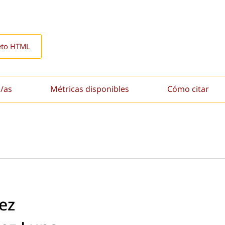
eto HTML
/as
Métricas disponibles
Cómo citar
ez