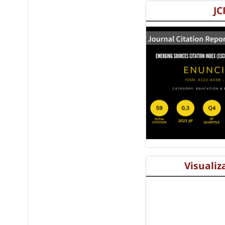
JC
Visualiz
s