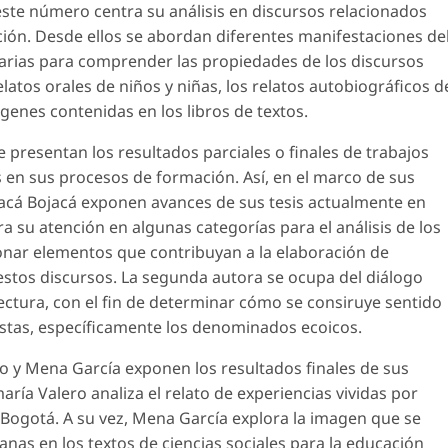
 este número centra su análisis en discursos relacionados
ión. Desde ellos se abordan diferentes manifestaciones de
cesarias para comprender las propiedades de los discursos
elatos orales de niños y niñas, los relatos autobiográficos d
mágenes contenidas en los libros de textos.
e presentan los resultados parciales o finales de trabajos
 en sus procesos de formación. Así, en el marco de sus
jacá Bojacá exponen avances de sus tesis actualmente en
a su atención en algunas categorías para el análisis de los
ionar elementos que contribuyan a la elaboración de
estos discursos. La segunda autora se ocupa del diálogo
ectura, con el fin de determinar cómo se consiruye sentido
estas, específicamente los denominados ecoicos.
o y Mena García exponen los resultados finales de sus
ría Valero analiza el relato de experiencias vividas por
e Bogotá. A su vez, Mena García explora la imagen que se
as en los textos de ciencias sociales para la educación