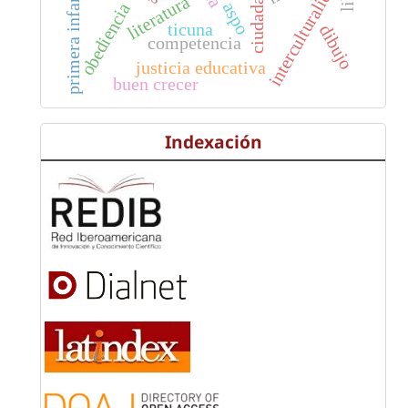
primera infancia
interculturalidad
ciudadanía
literatura
aspo
obediencia
ticuna
dibujo
competencia
justicia educativa
buen crecer
Indexación