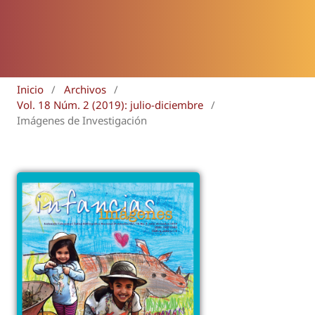
Inicio
/
Archivos
/
Vol. 18 Núm. 2 (2019): julio-diciembre
/
Imágenes de Investigación