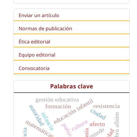
Enviar un artículo
Normas de publicación
Ética editorial
Equipo editorial
Convocatoria
Palabras clave
gestión educativa
educación infantil
resistencia
formación
autoridad
ciudad
infancia
libro albúm
cultura
matemáticas
afecto
poética
miedo