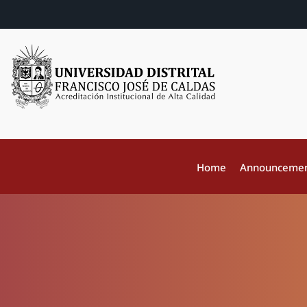
Home
Announceme