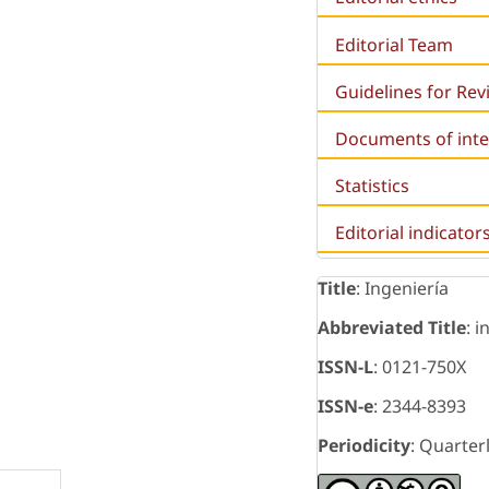
Editorial Team
Guidelines for Re
Documents of inte
Statistics
Editorial indicator
Title
: Ingeniería
Abbreviated Title
: i
ISSN-L
: 0121-750X
ISSN-e
: 2344-8393
Periodicity
: Quarter