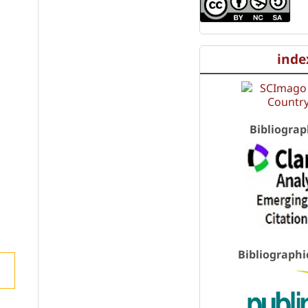
inde
Bibliograp
Bibliographi