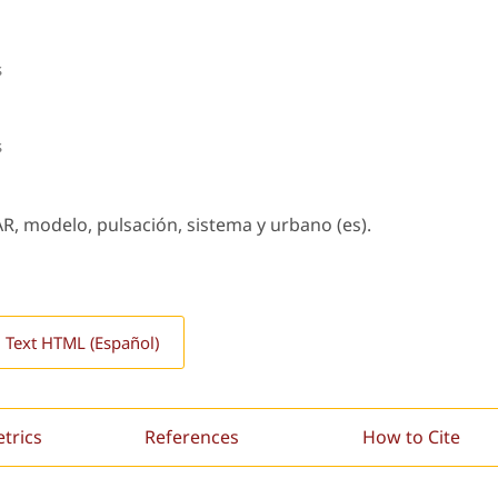
s
s
AR, modelo, pulsación, sistema y urbano (es).
l Text HTML (Español)
etrics
References
How to Cite