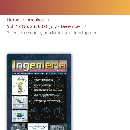
Home
/
Archives
/
Vol. 12 No. 2 (2007): July - December
/
Science, research, academia and development