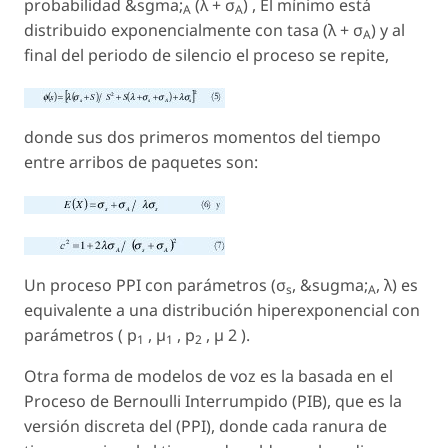
probabilidad &sgma;
(
λ
+ σ
) , El mínimo está
A
A
distribuido exponencialmente con tasa (λ + σ
) y al
A
final del periodo de silencio el proceso se repite,
donde sus dos primeros momentos del tiempo
entre arribos de paquetes son:
Un proceso PPI con parámetros (σ
, &sugma;
, λ) es
s
A
equivalente a una distribución hiperexponencial con
parámetros ( p
, µ
, p
, µ 2 ).
1
1
2
Otra forma de modelos de voz es la basada en el
Proceso de Bernoulli Interrumpido (PIB), que es la
versión discreta del (PPI), donde cada ranura de