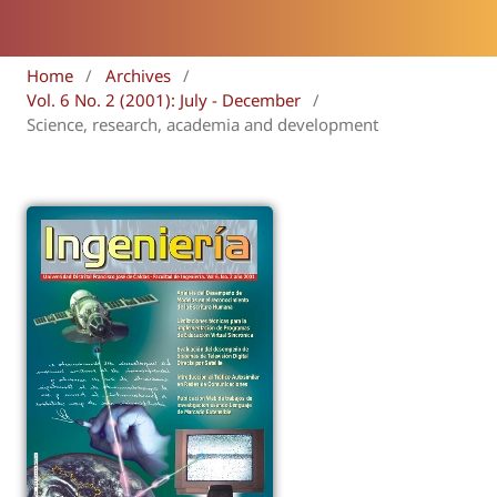
Home
/
Archives
/
Vol. 6 No. 2 (2001): July - December
/
Science, research, academia and development