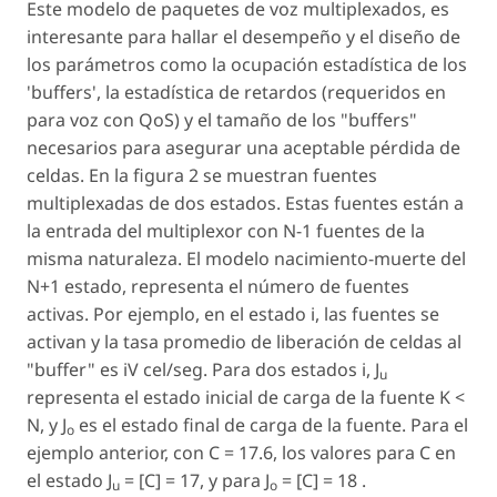
Este modelo de paquetes de voz multiplexados, es
interesante para hallar el desempeño y el diseño de
los parámetros como la ocupación estadística de los
'buffers', la estadística de retardos (requeridos en
para voz con QoS) y el tamaño de los "buffers"
necesarios para asegurar una aceptable pérdida de
celdas. En la figura 2 se muestran fuentes
multiplexadas de dos estados. Estas fuentes están a
la entrada del multiplexor con N-1 fuentes de la
misma naturaleza. El modelo nacimiento-muerte del
N+1 estado, representa el número de fuentes
activas. Por ejemplo, en el estado i, las fuentes se
activan y la tasa promedio de liberación de celdas al
"buffer" es iV cel/seg. Para dos estados i, J
u
representa el estado inicial de carga de la fuente K <
N, y J
es el estado final de carga de la fuente. Para el
o
ejemplo anterior, con C = 17.6, los valores para C en
el estado J
= [C] = 17, y para J
= [C] = 18 .
u
o