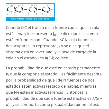
Cuando i>C el tráfico de la fuente causa que la cola
esté llena y lo representa J
, se dice que el sistema
u
está en 'underload'. Cuando i<C la cola tiende a
desocuparse, lo representa J
y se dice que el
o
sistema está en 'overload' y la tasa de carga de la
cola en el estado i es
V
(
C
-i)
cel
/
seg
.
La probabilidad de que esté en estado permanente
π
que la compone el estado i, es fácilmente descrita
i
por la probabilidad de que i de N fuentes de dos
estados estén activas (estado de habla), mientras
que N-i estén inactivas (silencio). Entonces la
probabilidad de que cada fuente esté activa es λ/(λ +
α) , y se comporta como probabilidad binomial así: