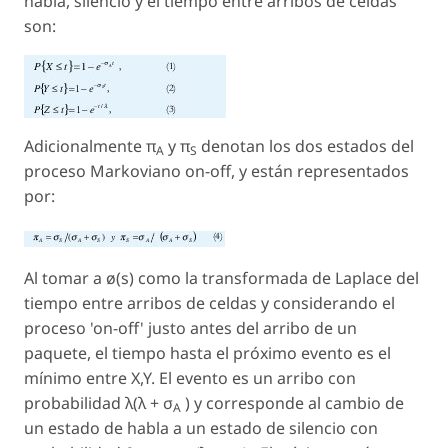
habla, silencio y el tiempo entre arribos de celdas
son:
Adicionalmente π
y π
denotan los dos estados del
A
S
proceso Markoviano on-off, y están representados
por:
Al tomar a ø(
s
) como la transformada de Laplace del
tiempo entre arribos de celdas y considerando el
proceso 'on-off' justo antes del arribo de un
paquete, el tiempo hasta el próximo evento es el
mínimo entre X,Y. El evento es un arribo con
probabilidad
λ
(
λ
+ σ
) y corresponde al cambio de
A
un estado de habla a un estado de silencio con