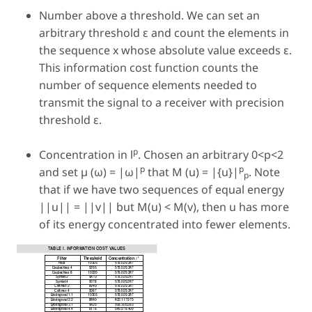
Number above a threshold. We can set an
arbitrary threshold ε and count the elements in
the sequence x whose absolute value exceeds ε.
This information cost function counts the
number of sequence elements needed to
transmit the signal to a receiver with precision
threshold ε.
p
Concentration in l
. Chosen an arbitrary
0<p<2
p
p
and set µ (ω) = |ω|
that
M
(
u
) = |{u}|
. Note
p
that if we have two sequences of equal energy
||u|| = ||v|| but
M
(
u
) <
M
(
v
), then u has more
of its energy concentrated into fewer elements.