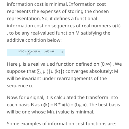
information cost is minimal. Information cost
represents the expenses of storing the chosen
representation. So, it defines a functional
information cost on sequences of real numbers u(
k
)
, to be any real-valued function M satisfying the
additive condition below:
Here µ is a real valued function defined on [0,∞) . We
suppose that ∑
µ (|u (
k
)|) converges absolutely;
M
k
will be invariant under rearrangements of the
sequence
u
.
Now, for x signal, it is calculated the transform into
each basis
B
as
u
(
k
) =
B
*
x
(
k
) = (b
,
x
). The best basis
k
will be one whose
M
(
u
) value is minimal.
Some examples of information cost functions are: