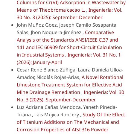
Columns for Cr(VI) Adsorption in Wastewater by
Means of
Theobroma cacao
L.
,
Ingeniería: Vol.
30 No. 3 (2025): September-December
John Muñoz Goez, Joseph Camilo Sosapanta
Salas, Jhon Noguera-Jiménez ,
Comparative
Analysis of the Standards ANSI/IEEE C.37 and
141 and IEC 60909 for Short-Circuit Calculation
in Industrial Systems
,
Ingeniería: Vol. 31 No. 1
(2026): January-April
Cesar René Blanco Zúñiga, Laura Daniela Ulloa-
Amador, Nicolás Rojas-Arias,
A Novel Rotational
Limestone Treatment System for Effective Acid
Mine Drainage Remediation
,
Ingeniería: Vol. 30
No. 3 (2025): September-December
Luz Adriana Cañas Mendoza, Yaneth Pineda-
Triana , Lais Mujica Roncery ,
Study Of the Effect
of Titanium Additions on The Mechanical and
Corrosion Properties of AISI 316 Powder