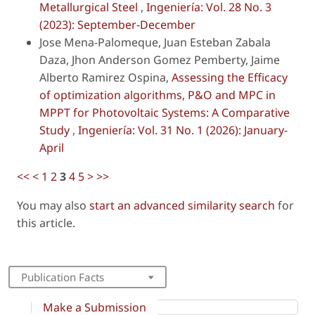
Metallurgical Steel
,
Ingeniería: Vol. 28 No. 3
(2023): September-December
Jose Mena-Palomeque, Juan Esteban Zabala
Daza, Jhon Anderson Gomez Pemberty, Jaime
Alberto Ramirez Ospina,
Assessing the Efficacy
of optimization algorithms, P&O and MPC in
MPPT for Photovoltaic Systems: A Comparative
Study
,
Ingeniería: Vol. 31 No. 1 (2026): January-
April
<<
<
1
2
3
4
5
>
>>
You may also
start an advanced similarity search
for
this article.
Publication Facts
Make a Submission