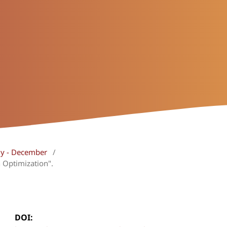
uly - December
/
 Optimization".
DOI: