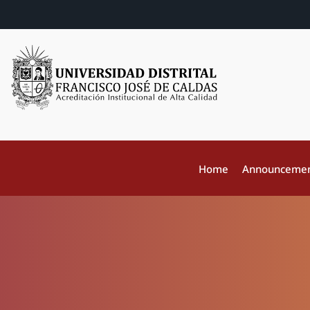
Home
Announceme