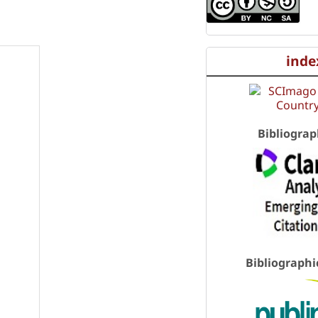
inde
Bibliograp
Bibliographi