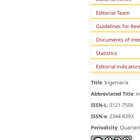
Editorial Team
Guidelines for Re
Documents of inte
Statistics
Editorial indicator
Title
: Ingeniería
Abbreviated Title
: i
ISSN-L
: 0121-750X
ISSN-e
: 2344-8393
Periodicity
: Quarter