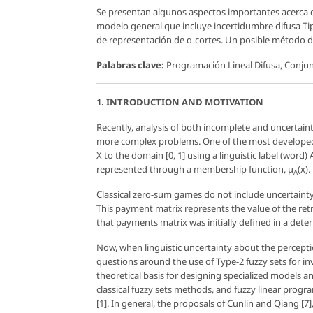
Se presentan algunos aspectos importantes acerca de
modelo general que incluye incertidumbre difusa Tipo
de representación de α-cortes. Un posible método d
Palabras clave:
Programación Lineal Difusa, Conjunt
1. INTRODUCTION AND MOTIVATION
Recently, analysis of both incomplete and uncertai
more complex problems. One of the most developed to
X
to the domain [0, 1] using a linguistic label (word)
represented through a
membership function, μ
(x)
.
A
Classical zero-sum games do not include uncertainty 
This payment matrix represents the value of the retr
that payments matrix was initially defined in a deter
Now, when linguistic uncertainty about the percepti
questions around the use of Type-2 fuzzy sets for in
theoretical basis for designing specialized models 
classical fuzzy sets methods, and fuzzy linear pro
[1]. In general, the proposals of Cunlin and Qiang [7]