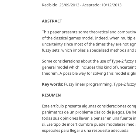
Recibido: 25/09/2013 - Aceptado: 10/12/2013
ABSTRACT
This paper presents some theoretical and computing
of the classical games model. Indeed, when multiple 
uncertainty since most of the times they are not ag
fuzzy sets, which implies a specialized methods and
Some considerations about the use of Type-2 fuzzy 
general model which includes this kind of uncertaint
theorem. A possible way for solving this model is 
Key words:
Fuzzy linear programming, Type-2 fuzzy
RESUMEN
Este artículo presenta algunas consideraciones comp
parámetros de un problema clásico de juegos. De h
todas sus opiniones llevan a pensar en una fuente 
sí. Ese tipo de incertidumbre puede modelarse medi
especiales para llegar a una respuesta adecuada.