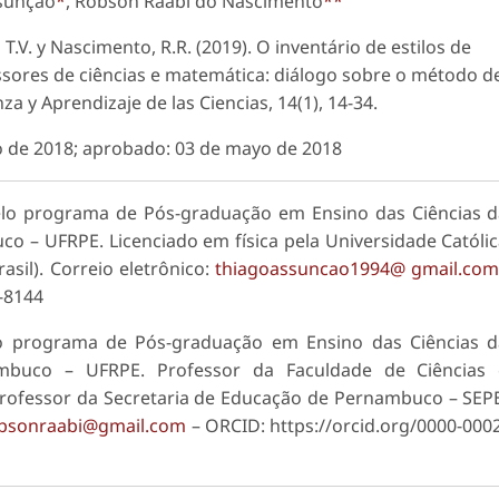
ssunção
*
, Robson Raabi do Nascimento
**
T.V. y Nascimento, R.R. (2019). O inventário de estilos de
sores de ciências e matemática: diálogo sobre o método d
a y Aprendizaje de las Ciencias
, 14(1), 14-34.
o de 2018; aprobado: 03 de mayo de 2018
lo programa de Pós-graduação em Ensino das Ciências d
o – UFRPE. Licenciado em física pela Universidade Católi
sil). Correio eletrônico:
thiagoassuncao1994@ gmail.co
-8144
o programa de Pós-graduação em Ensino das Ciências d
ambuco – UFRPE. Professor da Faculdade de Ciências 
rofessor da Secretaria de Educação de Pernambuco – SEP
bsonraabi@gmail.com
– ORCID: https://orcid.org/0000-000