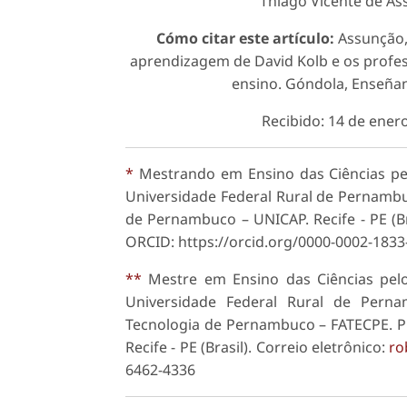
Thiago Vicente de A
Cómo citar este artículo:
Assunção, 
aprendizagem de David Kolb e os profes
ensino.
Góndola, Enseñanz
Recibido: 14 de ener
*
Mestrando em Ensino das Ciências pe
Universidade Federal Rural de Pernambuc
de Pernambuco – UNICAP. Recife - PE (Bra
ORCID: https://orcid.org/0000-0002-1833
**
Mestre em Ensino das Ciências pel
Universidade Federal Rural de Pern
Tecnologia de Pernambuco – FATECPE. P
Recife - PE (Brasil). Correio eletrônico:
ro
6462-4336