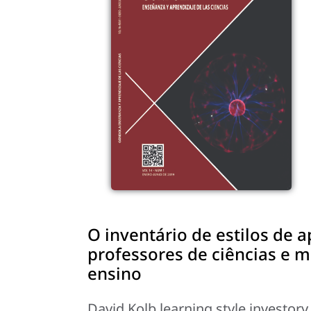
O inventário de estilos de 
professores de ciências e 
ensino
David Kolb learning style investor