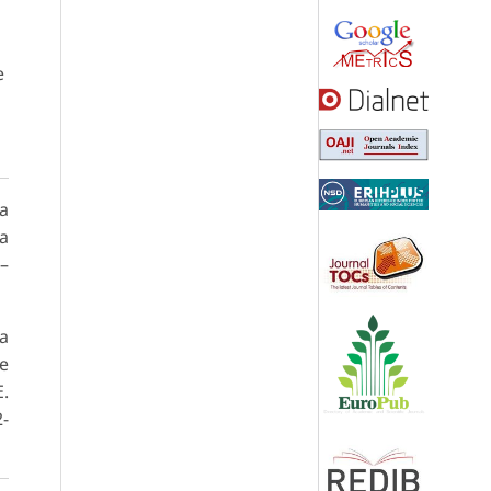
e
a
ca
m
–
a
e
E.
2-