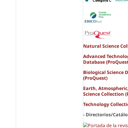
Natural Science Col
Advanced Technolo
Database (ProQuest
Biological Science 
(ProQuest)
Earth, Atmospheric
Science Collection 
Technology Collect
- Directorios/Catál