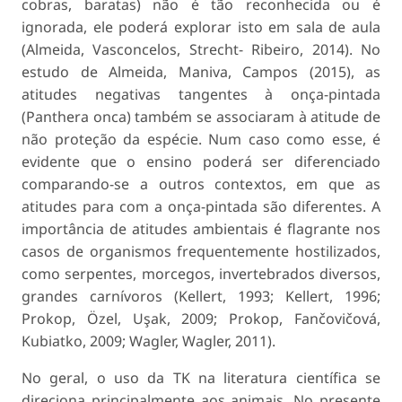
cobras, baratas) não é tão reconhecida ou é
ignorada, ele poderá explorar isto em sala de aula
(Almeida, Vasconcelos, Strecht- Ribeiro, 2014). No
estudo de Almeida, Maniva, Campos (2015), as
atitudes negativas tangentes à onça-pintada
(Panthera onca) também se associaram à atitude de
não proteção da espécie. Num caso como esse, é
evidente que o ensino poderá ser diferenciado
comparando-se a outros contextos, em que as
atitudes para com a onça-pintada são diferentes. A
importância de atitudes ambientais é flagrante nos
casos de organismos frequentemente hostilizados,
como serpentes, morcegos, invertebrados diversos,
grandes carnívoros (Kellert, 1993; Kellert, 1996;
Prokop, Özel, Uşak, 2009; Prokop, Fančovičová,
Kubiatko, 2009; Wagler, Wagler, 2011).
No geral, o uso da TK na literatura científica se
direciona principalmente aos animais. No presente