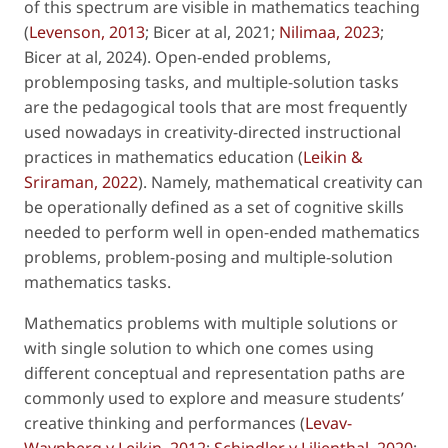
of this spectrum are visible in mathematics teaching
(
Levenson, 2013
; Bicer
at al
, 2021;
Nilimaa, 2023
;
Bicer
at al
, 2024). Open-ended problems,
problemposing tasks, and multiple-solution tasks
are the pedagogical tools that are most frequently
used nowadays in creativity-directed instructional
practices in mathematics education (
Leikin &
Sriraman, 2022
). Namely, mathematical creativity can
be operationally defined as a set of cognitive skills
needed to perform well in open-ended mathematics
problems, problem-posing and multiple-solution
mathematics tasks.
Mathematics problems with multiple solutions or
with single solution to which one comes using
different conceptual and representation paths are
commonly used to explore and measure students’
creative thinking and performances (
Levav-
Waynberg y Leikin, 2012
;
Schindler y Lilienthal, 2020
;