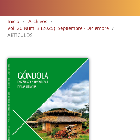
Inicio
/
Archivos
/
Vol. 20 Núm. 3 (2025): Septiembre - Diciembre
/
ARTÍCULOS