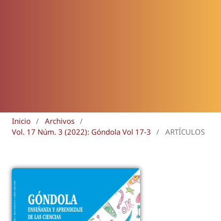
Inicio
/
Archivos
/
Vol. 17 Núm. 3 (2022): Góndola Vol 17-3
/
ARTÍCULOS