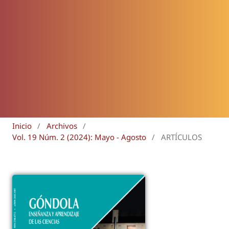
Inicio
/
Archivos
/
Vol. 19 Núm. 2 (2024): Mayo - Agosto
/
ARTÍCULOS