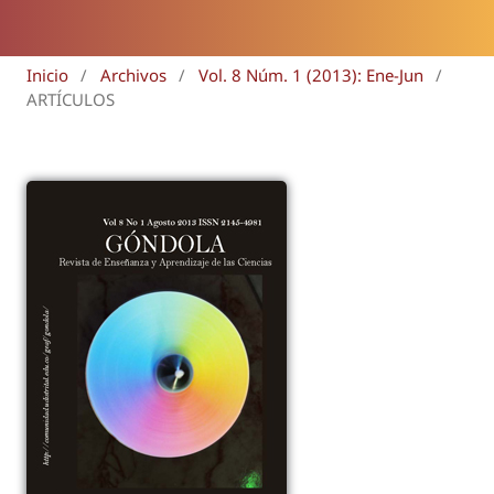
Inicio
/
Archivos
/
Vol. 8 Núm. 1 (2013): Ene-Jun
/
ARTÍCULOS