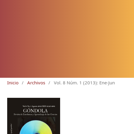
Inicio
/
Archivos
/
Vol. 8 Núm. 1 (2013): Ene-Jun