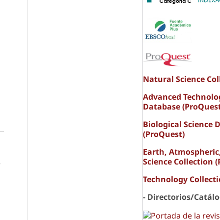
Natural Science Col
Advanced Technolo
Database (ProQuest
Biological Science 
(ProQuest)
Earth, Atmospheric
Science Collection 
y
Technology Collect
- Directorios/Catál