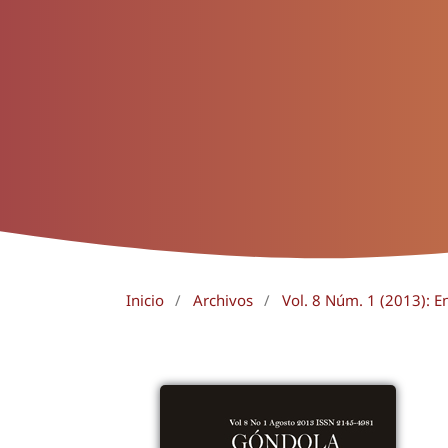
Inicio
/
Archivos
/
Vol. 8 Núm. 1 (2013): E