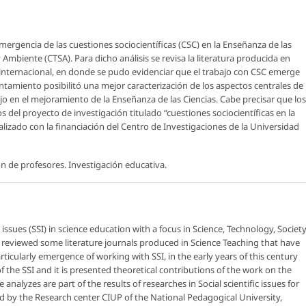
emergencia de las cuestiones sociocientíficas (CSC) en la Enseñanza de las
Ambiente (CTSA). Para dicho análisis se revisa la literatura producida en
a internacional, en donde se pudo evidenciar que el trabajo con CSC emerge
ntamiento posibilitó una mejor caracterización de los aspectos centrales de
ajo en el mejoramiento de la Enseñanza de las Ciencias. Cabe precisar que los
os del proyecto de investigación titulado “cuestiones sociocientíficas en la
lizado con la financiación del Centro de Investigaciones de la Universidad
n de profesores. Investigación educativa.
c issues (SSI) in science education with a focus in Science, Technology, Societ
n reviewed some literature journals produced in Science Teaching that have
ticularly emergence of working with SSI, in the early years of this century
of the SSI and it is presented theoretical contributions of the work on the
analyzes are part of the results of researches in Social scientific issues for
d by the Research center CIUP of the National Pedagogical University,