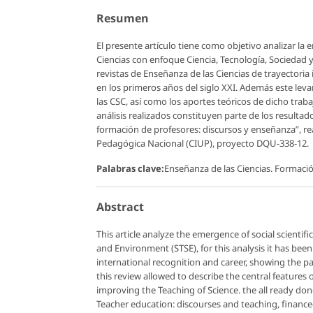
Resumen
El presente artículo tiene como objetivo analizar la 
Ciencias con enfoque Ciencia, Tecnología, Sociedad y 
revistas de Enseñanza de las Ciencias de trayectori
en los primeros años del siglo XXI. Además este leva
las CSC, así como los aportes teóricos de dicho trab
análisis realizados constituyen parte de los resultad
formación de profesores: discursos y enseñanza”, rea
Pedagógica Nacional (CIUP), proyecto DQU-338-12.
Palabras clave:
Enseñanza de las Ciencias. Formació
Abstract
This article analyze the emergence of social scientifi
and Environment (STSE), for this analysis it has bee
international recognition and career, showing the par
this review allowed to describe the central features 
improving the Teaching of Science. the all ready done 
Teacher education: discourses and teaching, finance