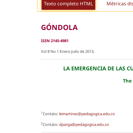
Texto completo HTML
Métricas di
GÓNDOLA
ISSN 2145-4981
Vol 8 No 1 Enero-Julio de 2013.
LA EMERGENCIA DE LAS C
The 
1
Contato:
lemartinez@pedagogica.edu.co
2
Contato:
dparga@pedagogica.edu.co