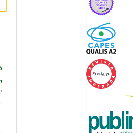
A
ch
1
z
2
o