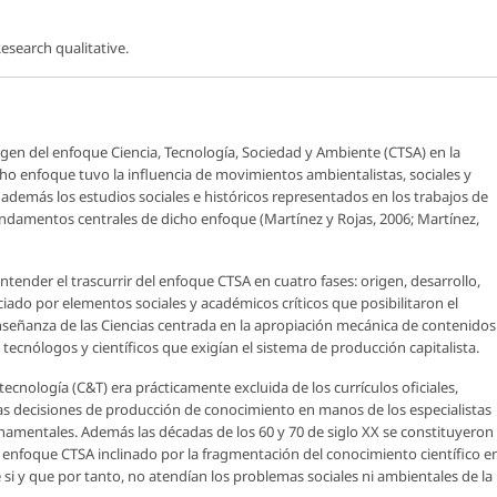
esearch qualitative.
igen del enfoque Ciencia, Tecnología, Sociedad y Ambiente (CTSA) en la
ho enfoque tuvo la influencia de movimientos ambientalistas, sociales y
además los estudios sociales e históricos representados en los trabajos de
damentos centrales de dicho enfoque (Martínez y Rojas, 2006; Martínez,
nder el trascurrir del enfoque CTSA en cuatro fases: origen, desarrollo,
ciado por elementos sociales y académicos críticos que posibilitaron el
señanza de las Ciencias centrada en la apropiación mecánica de contenidos
s tecnólogos y científicos que exigían el sistema de producción capitalista.
ecnología (C&T) era prácticamente excluida de los currículos oficiales,
as decisiones de producción de conocimiento en manos de los especialistas
amentales. Además las décadas de los 60 y 70 de siglo XX se constituyeron
el enfoque CTSA inclinado por la fragmentación del conocimiento científico e
e si y que por tanto, no atendían los problemas sociales ni ambientales de la