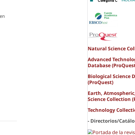
den
Natural Science Col
Advanced Technolo
Database (ProQuest
Biological Science 
(ProQuest)
Earth, Atmospheric
Science Collection 
Technology Collect
- Directorios/Catál