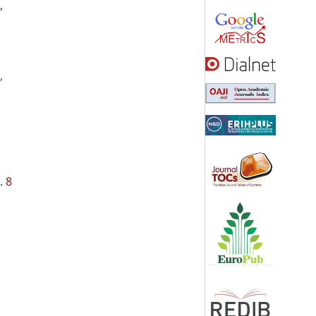
,
,
. 8