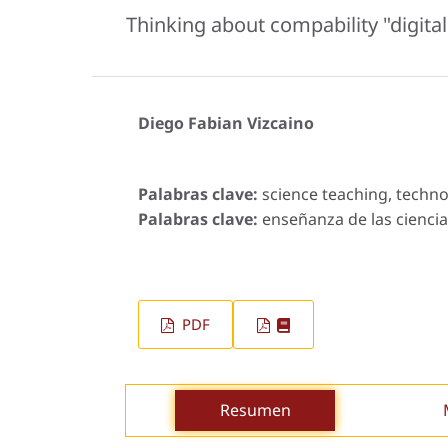
Thinking about compability "digit
Diego Fabian Vizcaino
Palabras clave:
science teaching, techno
Palabras clave:
enseñanza de las ciencias
PDF
Resumen