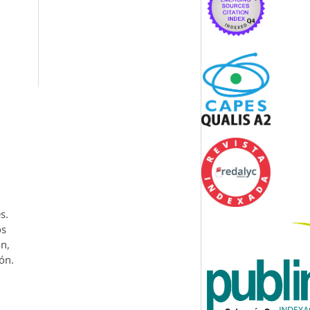
s.
os
ón,
ón.