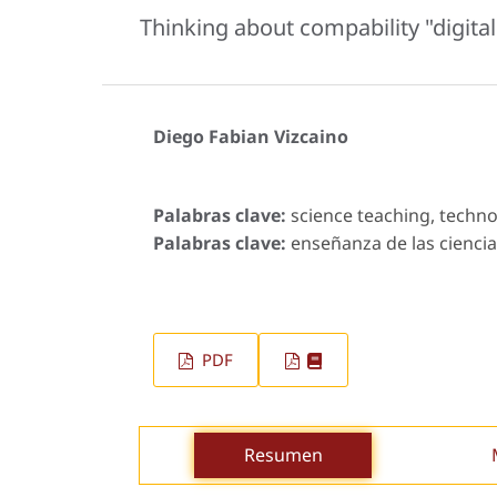
Thinking about compability "digit
Diego Fabian Vizcaino
Palabras clave:
science teaching, techno
Palabras clave:
enseñanza de las ciencias
PDF
Resumen