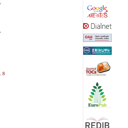
,
,
. 8