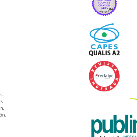
s.
os
ón,
ón.