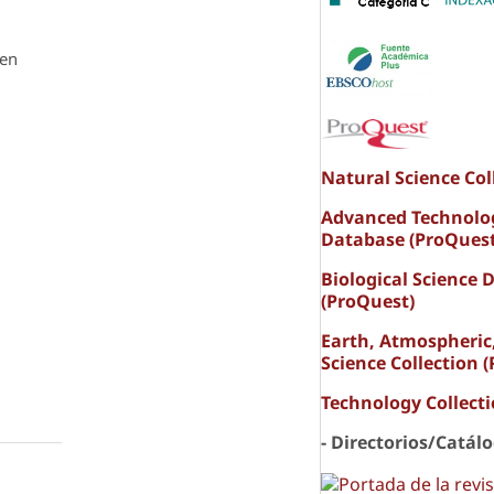
den
Natural Science Col
Advanced Technolo
Database (ProQuest
Biological Science 
(ProQuest)
Earth, Atmospheric
Science Collection 
Technology Collect
- Directorios/Catál