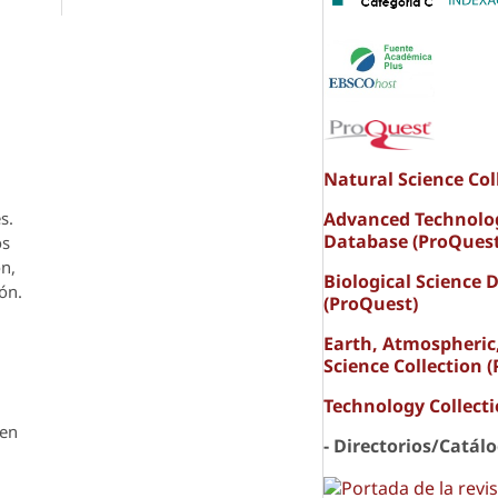
Natural Science Col
Advanced Technolo
s.
Database (ProQuest
os
ón,
Biological Science 
ón.
(ProQuest)
Earth, Atmospheric
Science Collection 
Technology Collect
den
- Directorios/Catál