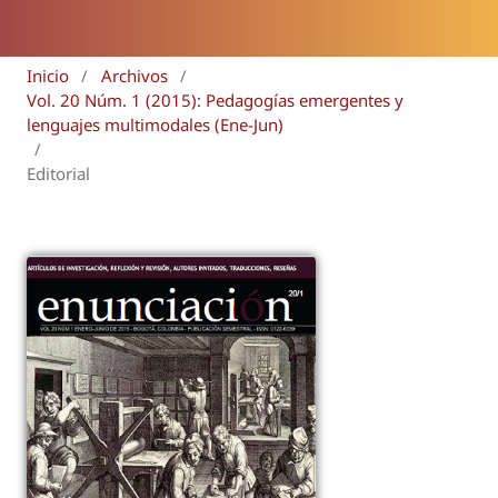
Inicio
/
Archivos
/
Vol. 20 Núm. 1 (2015): Pedagogías emergentes y
lenguajes multimodales (Ene-Jun)
/
Editorial